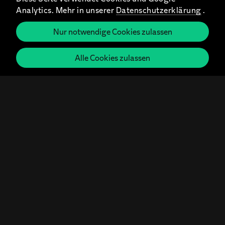
Analytics. Mehr in unserer
Datenschutzerklärung
.
Nur notwendige Cookies zulassen
Alle Cookies zulassen
Unsere Idee: Iso? Isso!
Einzelne Mitarbeiter werden zu internen
Fürsprechern und Multiplikatoren und
berichten in kurzen Videos aus ihren
alltäglichen Erfahrungen. Darin wird
deutlich, wie das ganze Unternehmen aber