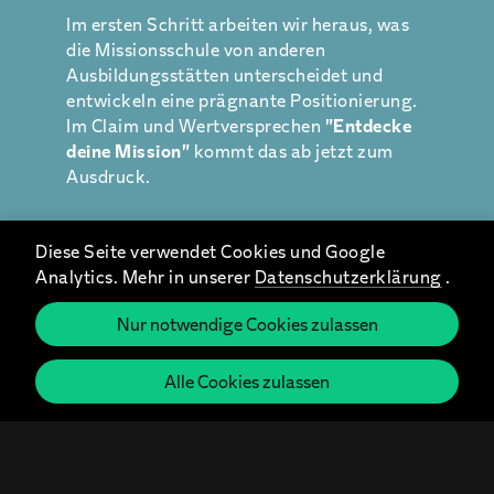
Im ersten Schritt arbeiten wir heraus, was
die Missionsschule von anderen
Ausbildungsstätten unterscheidet und
entwickeln eine prägnante Positionierung.
Im Claim und Wertversprechen
"Entdecke
deine Mission"
kommt das ab jetzt zum
Ausdruck.
Damit wird einerseits die große Vielfalt der
Diese Seite verwendet Cookies und Google
unterschiedlichen Berufsfelder und Werke
Analytics. Mehr in unserer
Datenschutzerklärung
.
sichtbar, für die eine Ausbildung in der
Missionsschule befähigt. Andererseits wird
Nur notwendige Cookies zulassen
sofort der individuelle und persönliche
Ansatz der Schule deutlich.
Alle Cookies zulassen