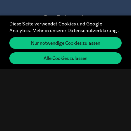
Der Relaunch:
Diese Seite verwendet Cookies und Google
Ein neues Logo und ein neues
Analytics. Mehr in unserer
Datenschutzerklärung
.
CI.
Nur notwendige Cookies zulassen
Passend zum
„3D“ Konzept
Alle Cookies zulassen
entwickeln wir ein neues Logo,
das die Differenzierung visuell
entfaltet.
Die drei Farben und Pfeile stehen für
die drei unterschiedlichen
Dimensionen
„Dream“, „Design“ und
„Do.“