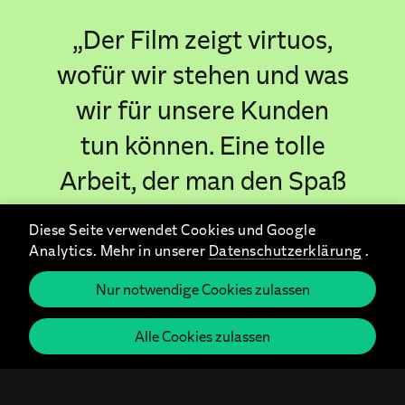
„Der Film zeigt virtuos,
wofür wir stehen und was
wir für unsere Kunden
tun können. Eine tolle
Arbeit, der man den Spaß
bei der Sache, die
Diese Seite verwendet Cookies und Google
Kreativität und die
Analytics. Mehr in unserer
Datenschutzerklärung
.
Expertise des Bär Tiger
Nur notwendige Cookies zulassen
Wolf-Teams ansieht.“
Alle Cookies zulassen
Jürgen Klusch, Geschäftsführender Gesellschafter
Zetweka