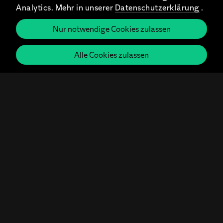
beruflichen Perspektive.
Analytics. Mehr in unserer
Datenschutzerklärung
.
Nur notwendige Cookies zulassen
Mit "
Und die Welt steht Ihnen
offen
" verspricht Inlingua
Alle Cookies zulassen
authentisch, emotional und
glaubhaft, was sich Menschen mit
einem Sprachtraining eröffnet.