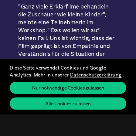
"Ganz viele Erklärfilme behandeln
die Zuschauer wie kleine Kinder",
meinte eine Teilnehmerin im
Workshop. "Das wollen wir auf
keinen Fall. Uns ist wichtig, dass der
Film geprägt ist von Empathie und
Verständnis für die Situation der
Menschen, die Großartiges leisten!"
Diese Seite verwendet Cookies und Google
Analytics. Mehr in unserer
Datenschutzerklärung
.
Klar war relativ schnell: Wir wollen es
den Menschen leicht machen. Wer
Nur notwendige Cookies zulassen
ohnehin schon rund um die Uhr
eine/n Angehörige/n pflegt, will
Alle Cookies zulassen
weder belehrt noch mit zu vielen
Informationen überflutet
werden. Aufs Wesentliche reduziert -
in Text, Bild und Metaphern statt